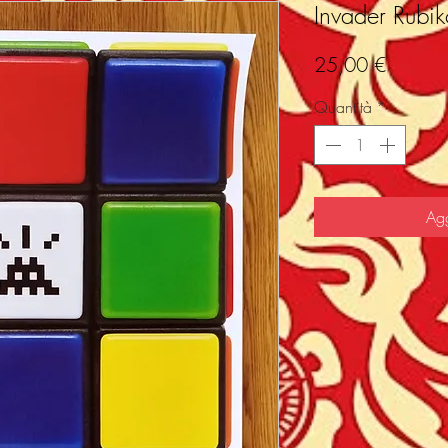
Invader Rubikc
Prezzo
25,00 €
Quantità
*
Agg