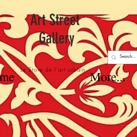
Art Street
Gallery
Le Store de l'art urbain
me
More...