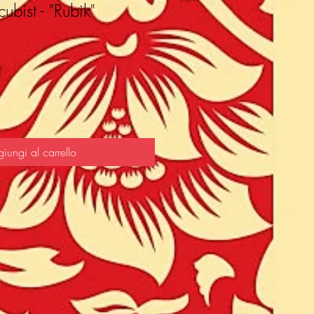
ubist - "Rubik"
iungi al carrello